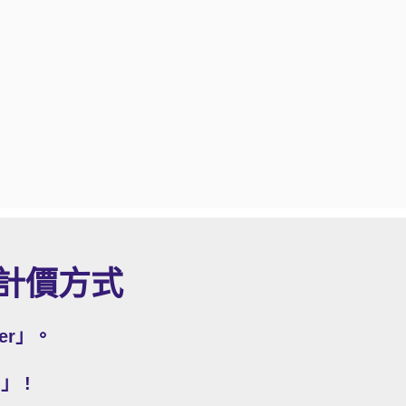
能與計價方式
er」。
」 !